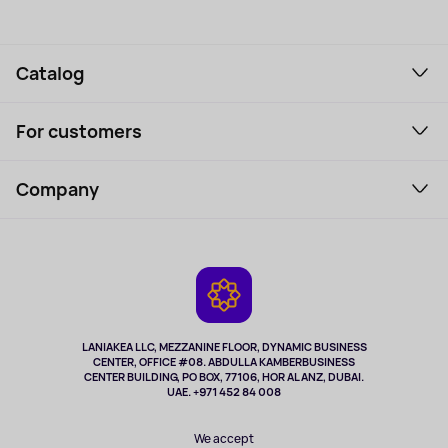
Catalog
Smartphones and gadgets
For customers
Laptops, Monitors, VR
Household Goods
Support Service
Perfumes and cosmetics
Company
How to order
Tourism
Payment
About the service
Tablets
Delivery
Contacts
Game Consoles
Warranty
Cameras
Refund
TV and multimedia
Music and sound
LANIAKEA LLC, MEZZANINE FLOOR, DYNAMIC BUSINESS
CENTER, OFFICE #08. ABDULLA KAMBERBUSINESS
Sport
CENTER BUILDING, PO BOX, 77106, HOR AL ANZ, DUBAI.
Clothing and accessories
UAE. +971 452 84 008
Health
We accept