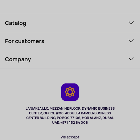
Catalog
Smartphones and gadgets
For customers
Laptops, Monitors, VR
Household Goods
Support Service
Perfumes and cosmetics
Company
How to order
Tourism
Payment
About the service
Tablets
Delivery
Contacts
Game Consoles
Warranty
Cameras
Refund
TV and multimedia
Music and sound
LANIAKEA LLC, MEZZANINE FLOOR, DYNAMIC BUSINESS
CENTER, OFFICE #08. ABDULLA KAMBERBUSINESS
Sport
CENTER BUILDING, PO BOX, 77106, HOR AL ANZ, DUBAI.
Clothing and accessories
UAE. +971 452 84 008
Health
We accept