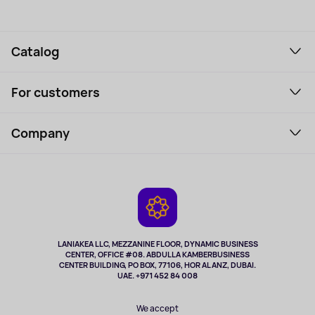
Catalog
Smartphones and gadgets
For customers
Laptops, Monitors, VR
Household Goods
Support Service
Perfumes and cosmetics
Company
How to order
Tourism
Payment
About the service
Tablets
Delivery
Contacts
Game Consoles
Warranty
Cameras
Refund
TV and multimedia
Music and sound
LANIAKEA LLC, MEZZANINE FLOOR, DYNAMIC BUSINESS
CENTER, OFFICE #08. ABDULLA KAMBERBUSINESS
Sport
CENTER BUILDING, PO BOX, 77106, HOR AL ANZ, DUBAI.
Clothing and accessories
UAE. +971 452 84 008
Health
We accept