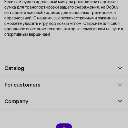
Если вам нужен идеальный мяч для ракетки или надежная
сумка для транспортировки вашего снаряжения, на DoBuy
вы найдете все необходимое для успешных тренировок и
соревнований. С нашими высококачественными очками вы
сможете увидеть игру под новым углом. Откройте для себя
идеальное сочетание товаров, которые помогут вам на пути к
спортивным вершинам!
Catalog
Smartphones and gadgets
For customers
Laptops, Monitors, VR
Household Goods
Support Service
Perfumes and cosmetics
Company
How to order
Tourism
Payment
About the service
Tablets
Delivery
Contacts
Game Consoles
Warranty