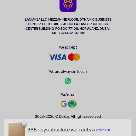
Cameras
Refund
TV and multimedia
Music and sound
LANIAKEA LLC, MEZZANINE FLOOR, DYNAMIC BUSINESS
CENTER, OFFICE #08. ABDULLA KAMBERBUSINESS
Sport
CENTER BUILDING, PO BOX, 77106, HOR AL ANZ, DUBAI.
Clothing and accessories
UAE. +971 452 84 008
Health
We accept
We are always in touch
We're on
2023-2026 © DoBuy. All rights reserved
365 days absolute warranty
Learn more