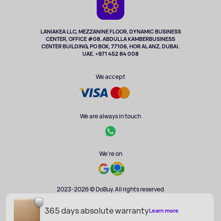
Cameras
Refund
TV and multimedia
Music and sound
LANIAKEA LLC, MEZZANINE FLOOR, DYNAMIC BUSINESS
CENTER, OFFICE #08. ABDULLA KAMBERBUSINESS
Sport
CENTER BUILDING, PO BOX, 77106, HOR AL ANZ, DUBAI.
Clothing and accessories
UAE. +971 452 84 008
Health
We accept
We are always in touch
We're on
2023-2026 © DoBuy. All rights reserved
365 days absolute warranty
Learn more