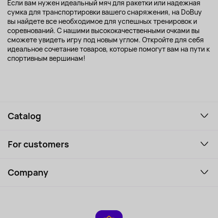
Если вам нужен идеальный мяч для ракетки или надежная
сумка для транспортировки вашего снаряжения, на DoBuy
вы найдете все необходимое для успешных тренировок и
соревнований. С нашими высококачественными очками вы
сможете увидеть игру под новым углом. Откройте для себя
идеальное сочетание товаров, которые помогут вам на пути к
спортивным вершинам!
Catalog
Smartphones and gadgets
For customers
Laptops, Monitors, VR
Household Goods
Support Service
Perfumes and cosmetics
Company
How to order
Tourism
Payment
About the service
Tablets
Delivery
Contacts
Game Consoles
Warranty