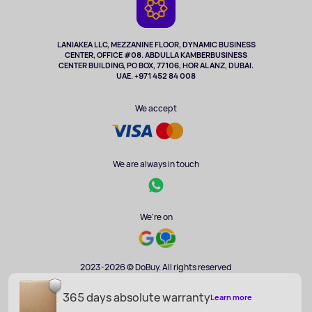
Cameras
Refund
TV and multimedia
Music and sound
LANIAKEA LLC, MEZZANINE FLOOR, DYNAMIC BUSINESS
CENTER, OFFICE #08. ABDULLA KAMBERBUSINESS
Sport
CENTER BUILDING, PO BOX, 77106, HOR AL ANZ, DUBAI.
Clothing and accessories
UAE. +971 452 84 008
Health
We accept
We are always in touch
We're on
2023-2026 © DoBuy. All rights reserved
365 days absolute warranty
Learn more