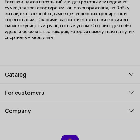
Если вам нужен идеальный мяч для ракетки или надежная
сумка для транспортировки вашего снаряжения, на DoBuy
вы найдете все необходимое для успешных тренировок и
соревнований. С нашими высококачественными очками вы
сможете увидеть игру под новым углом. Откройте для себя
идеальное сочетание товаров, которые помогут вам на пути к
спортивным вершинам!
Catalog
Smartphones and gadgets
For customers
Laptops, Monitors, VR
Household Goods
Support Service
Perfumes and cosmetics
Company
How to order
Tourism
Payment
About the service
Tablets
Delivery
Contacts
Game Consoles
Warranty