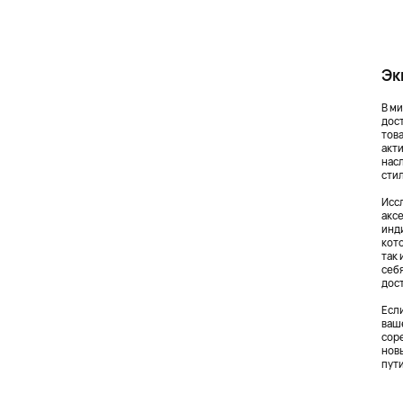
Эк
В м
дос
тов
акт
нас
сти
Исс
акс
инд
кот
так
себ
дос
Есл
ваш
сор
нов
пут