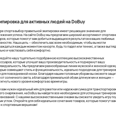
ипировка для активных людей на DoBuy
ире спорта выбор правильной экипировки имеет решающее значение для
тижения успеха. На сайте DoBuy мы предлагаем широкий ассортимент спортивн
аров, которые помогут вам добиться выдающихся результатов в ваших любимых
ивностях. Наша цель — обеспечить вас всем необходимым, чтобы вы могли
лаждаться каждым моментом на корте, будь то падел или теннис, а также выгля
льно и чувствовать себя комфортно.
ледуйте нашу тщательно подобранную коллекцию высококачественных
ессуаров, которые улучшат вашу производительность и подчеркнут вашу
ивидуальность. Мы предлагаем разнообразные линии мужской и женской одеж
орые совмещают стиль и функциональность, идеально подходя как для трениров
 и для повседневной носки. Благодаря нашим головным уборам вы сможете защи
я от солнечного света, а благодаря премиальной обуви для мужчин и женщин —
тигнуть нового уровня комфорта во время игры.
и вам нужен идеальный мяч для ракетки или надежная сумка для транспортиров
его снаряжения, на DoBuy вы найдете все необходимое для успешных трениров
евнований. С нашими высококачественными очками вы сможете увидеть игру по
ым углом. Откройте для себя идеальное сочетание товаров, которые помогут вам
и к спортивным вершинам!