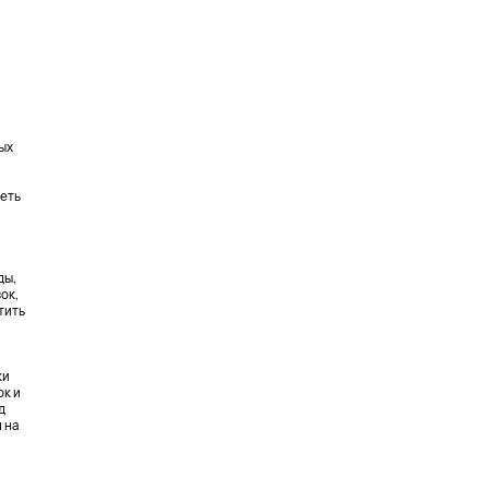
ых
деть
ды,
ок,
тить
ки
ок и
д
 на