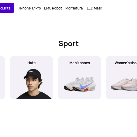
roducts
iPhone 17 Pro
EMO Robot
MorNatural
LED Mask
Sport
Hats
Men's shoes
Women's sho