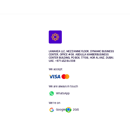
LANIAKEA LLC, MEZZANINE FLOOR, DYNAMIC BUSINESS
CENTER, OFFICE #08. ABDULLA KAMBERBUSINESS
CENTER BUILDING, PO BOX, 77106, HOR AL ANZ, DUBAI.
UAE. +971 452 84 008
We accept
We are always in touch
WhatsApp
We're on
Google
2GIS