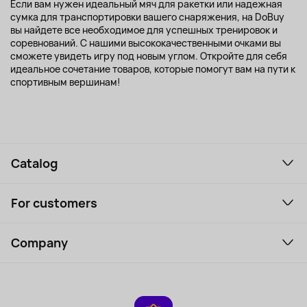
Если вам нужен идеальный мяч для ракетки или надежная
сумка для транспортировки вашего снаряжения, на DoBuy
вы найдете все необходимое для успешных тренировок и
соревнований. С нашими высококачественными очками вы
сможете увидеть игру под новым углом. Откройте для себя
идеальное сочетание товаров, которые помогут вам на пути к
спортивным вершинам!
Catalog
Smartphones and gadgets
For customers
Laptops, Monitors, VR
Household Goods
Support Service
Perfumes and cosmetics
Company
How to order
Tourism
Payment
About the service
Tablets
Delivery
Contacts
Game Consoles
Warranty