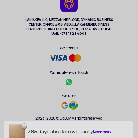
Cameras
Refund
TV and multimedia
Music and sound
LANIAKEA LLC, MEZZANINE FLOOR, DYNAMIC BUSINESS
CENTER, OFFICE #08. ABDULLA KAMBERBUSINESS
Sport
CENTER BUILDING, PO BOX, 77106, HOR AL ANZ, DUBAI.
Clothing and accessories
UAE. +971 452 84 008
Health
We accept
We are always in touch
We're on
2023-2026 © DoBuy. All rights reserved
365 days absolute warranty
Learn more