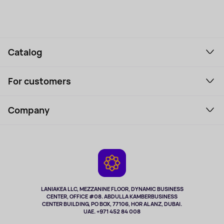
Catalog
Smartphones and gadgets
For customers
Laptops, Monitors, VR
Household Goods
Support Service
Perfumes and cosmetics
Company
How to order
Tourism
Payment
About the service
Tablets
Delivery
Contacts
Game Consoles
Warranty
Cameras
Refund
TV and multimedia
Music and sound
LANIAKEA LLC, MEZZANINE FLOOR, DYNAMIC BUSINESS
CENTER, OFFICE #08. ABDULLA KAMBERBUSINESS
Sport
CENTER BUILDING, PO BOX, 77106, HOR AL ANZ, DUBAI.
Clothing and accessories
UAE. +971 452 84 008