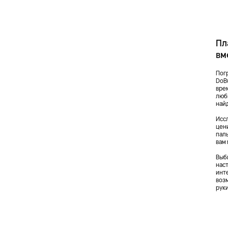
Пл
вм
Пог
DoB
врем
люб
най
Исс
цен
пал
вам
Выб
нас
инт
воз
рук