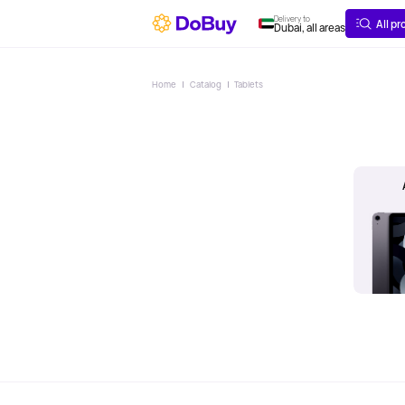
ABOUT
DELIVERY
Delivery to
All p
Dubai, all areas
Home
Catalog
Tablets