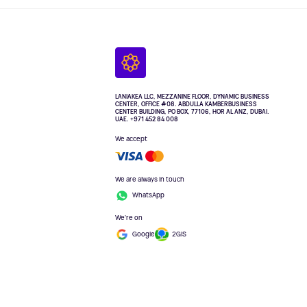
LANIAKEA LLC, MEZZANINE FLOOR, DYNAMIC BUSINESS
CENTER, OFFICE #08. ABDULLA KAMBERBUSINESS
CENTER BUILDING, PO BOX, 77106, HOR AL ANZ, DUBAI.
UAE. +971 452 84 008
We accept
We are always in touch
WhatsApp
We're on
Google
2GIS