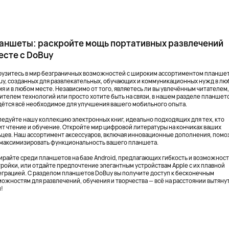
аншеты: раскройте мощь портативных развлечений
есте с DoBuy
рузитесь в мир безграничных возможностей с широким ассортиментом планше
uy, созданных для развлекательных, обучающих и коммуникационных нужд в лю
я и в любом месте. Независимо от того, являетесь ли вы увлечённым читателем
ителем технологий или просто хотите быть на связи, в нашем разделе планшет
дётся всё необходимое для улучшения вашего мобильного опыта.
ледуйте нашу коллекцию электронных книг, идеально подходящих для тех, кто
ит чтение и обучение. Откройте мир цифровой литературы на кончиках ваших
ьцев. Наш ассортимент аксессуаров, включая инновационные дополнения, пом
 максимизировать функциональность вашего планшета.
ирайте среди планшетов на базе Android, предлагающих гибкость и возможнос
тройки, или отдайте предпочтение элегантным устройствам Apple с их плавной
еграцией. С разделом планшетов DoBuy вы получите доступ к бесконечным
можностям для развлечений, обучения и творчества — всё на расстоянии вытяну
и!