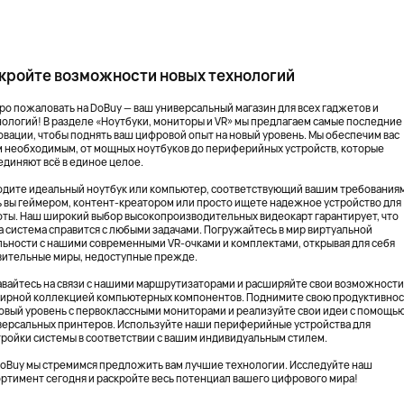
кройте возможности новых технологий
ро пожаловать на DoBuy — ваш универсальный магазин для всех гаджетов и
нологий! В разделе «Ноутбуки, мониторы и VR» мы предлагаем самые последние
овации, чтобы поднять ваш цифровой опыт на новый уровень. Мы обеспечим вас
м необходимым, от мощных ноутбуков до периферийных устройств, которые
единяют всё в единое целое.
одите идеальный ноутбук или компьютер, соответствующий вашим требования
ь вы геймером, контент-креатором или просто ищете надежное устройство для
оты. Наш широкий выбор высокопроизводительных видеокарт гарантирует, что
а система справится с любыми задачами. Погружайтесь в мир виртуальной
льности с нашими современными VR-очками и комплектами, открывая для себя
вительные миры, недоступные прежде.
авайтесь на связи с нашими маршрутизаторами и расширяйте свои возможности
ирной коллекцией компьютерных компонентов. Поднимите свою продуктивнос
новый уровень с первоклассными мониторами и реализуйте свои идеи с помощь
версальных принтеров. Используйте наши периферийные устройства для
тройки системы в соответствии с вашим индивидуальным стилем.
DoBuy мы стремимся предложить вам лучшие технологии. Исследуйте наш
ортимент сегодня и раскройте весь потенциал вашего цифрового мира!