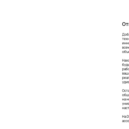
От
Доб
тех
инн
все
объ
Нах
буд
раб
ваш
реа
уди
Ост
обш
на 
уни
нас
На 
асс