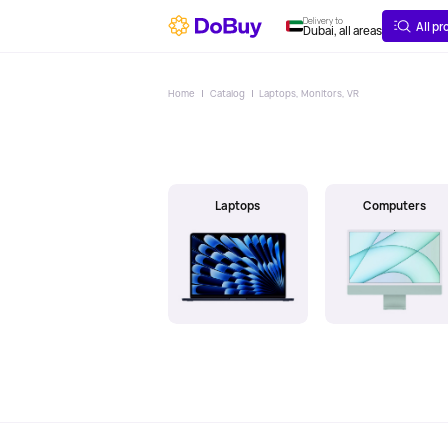
ABOUT
DELIVERY
Delivery to
All p
Dubai, all areas
Home
Catalog
Laptops, Monitors, VR
Laptops
Computers