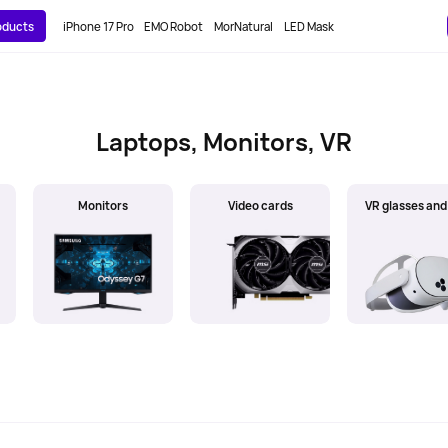
roducts
iPhone 17 Pro
EMO Robot
MorNatural
LED Mask
Laptops, Monitors, VR
Monitors
Video cards
VR glasses and 