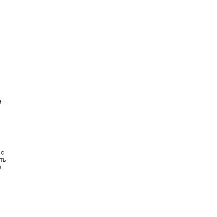
м —
 с
ть
ю