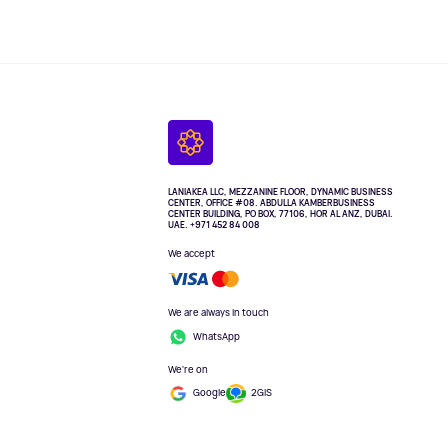
LANIAKEA LLC, MEZZANINE FLOOR, DYNAMIC BUSINESS
CENTER, OFFICE #08. ABDULLA KAMBERBUSINESS
CENTER BUILDING, PO BOX, 77106, HOR AL ANZ, DUBAI.
UAE. +971 452 84 008
We accept
We are always in touch
WhatsApp
We're on
Google
2GIS