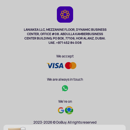
Contacts
Game Consoles
Warranty
Cameras
Refund
TV and multimedia
Music and sound
LANIAKEA LLC, MEZZANINE FLOOR, DYNAMIC BUSINESS
CENTER, OFFICE #08. ABDULLA KAMBERBUSINESS
Sport
CENTER BUILDING, PO BOX, 77106, HOR AL ANZ, DUBAI.
Clothing and accessories
UAE. +971 452 84 008
Health
We accept
We are always in touch
We're on
2023-2026 © DoBuy. All rights reserved