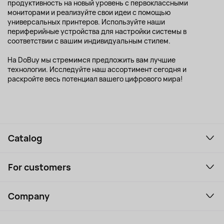
продуктивность на новый уровень с первоклассными
мониторами и реализуйте свои идеи с помощью
универсальных принтеров. Используйте наши
периферийные устройства для настройки системы в
соответствии с вашим индивидуальным стилем.
На DoBuy мы стремимся предложить вам лучшие
технологии. Исследуйте наш ассортимент сегодня и
раскройте весь потенциал вашего цифрового мира!
Catalog
Smartphones and gadgets
For customers
Laptops, Monitors, VR
Household Goods
Support Service
Perfumes and cosmetics
Company
How to order
Tourism
Payment
About the service
Tablets
Delivery