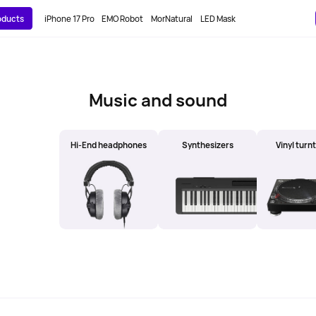
roducts
iPhone 17 Pro
EMO Robot
MorNatural
LED Mask
Music and sound
Equipment
Hi-End headphones
Synthesizers
Vinyl turn