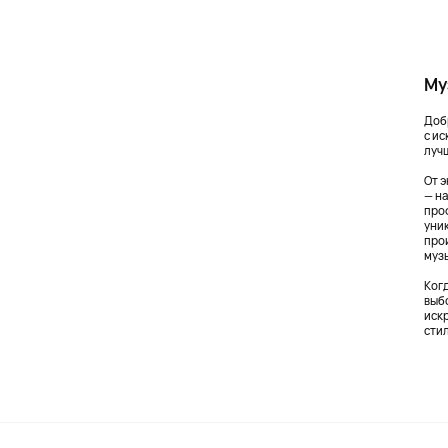
Му
Добр
с и
луч
От 
— н
про
уник
про
муз
Ког
выб
иск
стил