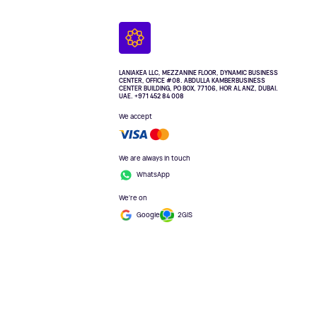
LANIAKEA LLC, MEZZANINE FLOOR, DYNAMIC BUSINESS
CENTER, OFFICE #08. ABDULLA KAMBERBUSINESS
CENTER BUILDING, PO BOX, 77106, HOR AL ANZ, DUBAI.
UAE. +971 452 84 008
We accept
We are always in touch
WhatsApp
We're on
Google
2GIS