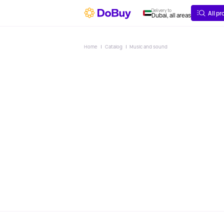
ABOUT
DELIVERY
Delivery to
All p
Dubai, all areas
Home
Catalog
Music and sound
DJ 