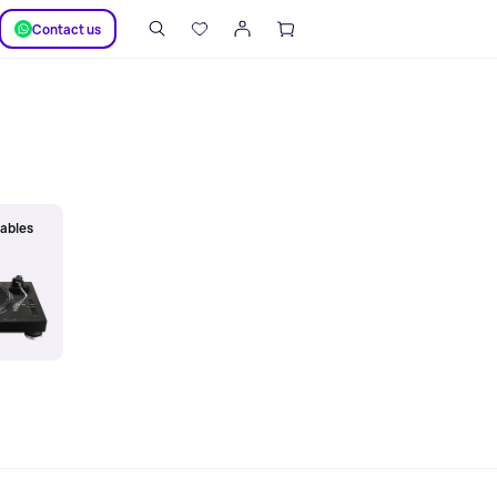
SUPPORT
Сontact us
tables