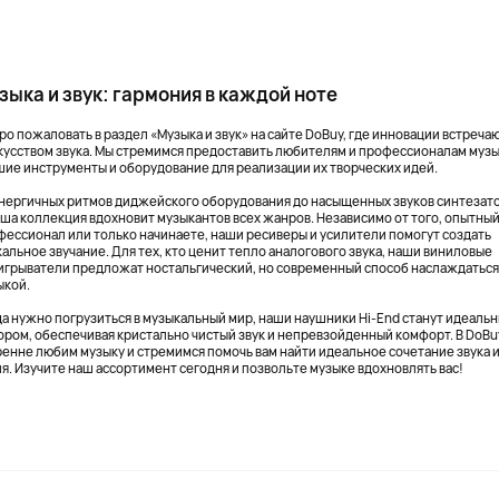
зыка и звук: гармония в каждой ноте
о пожаловать в раздел «Музыка и звук» на сайте DoBuy, где инновации встреча
скусством звука. Мы стремимся предоставить любителям и профессионалам муз
шие инструменты и оборудование для реализации их творческих идей.
энергичных ритмов диджейского оборудования до насыщенных звуков синтезат
аша коллекция вдохновит музыкантов всех жанров. Независимо от того, опытный
фессионал или только начинаете, наши ресиверы и усилители помогут создать
альное звучание. Для тех, кто ценит тепло аналогового звука, наши виниловые
игрыватели предложат ностальгический, но современный способ наслаждатьс
ыкой.
да нужно погрузиться в музыкальный мир, наши наушники Hi-End станут идеаль
ором, обеспечивая кристально чистый звук и непревзойденный комфорт. В DoBu
ренне любим музыку и стремимся помочь вам найти идеальное сочетание звука 
я. Изучите наш ассортимент сегодня и позвольте музыке вдохновлять вас!